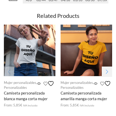
Related Products
Mujer personalizables
,
Mujer personalizables
,
Personalizables
Personalizables
Camiseta personalizada
Camiseta personalizada
blanca manga corta mujer
amarilla manga corta mujer
From:
5,85
€
From:
5,85
€
IVA Incluido
IVA Incluido