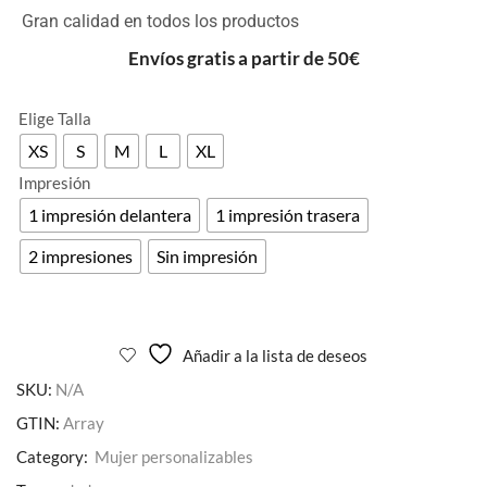
Gran calidad en todos los productos
Envíos gratis a partir de 50€
Elige Talla
XS
S
M
L
XL
Impresión
1 impresión delantera
1 impresión trasera
Alternative:
2 impresiones
Sin impresión
Añadir a la lista de deseos
SKU:
N/A
GTIN:
Array
Category:
Mujer personalizables