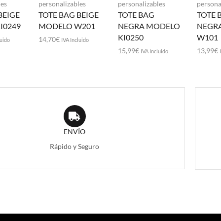
les
personalizables
personalizables
persona
BEIGE
TOTE BAG BEIGE
TOTE BAG
TOTE 
I0249
MODELO W201
NEGRA MODELO
NEGR
KI0250
W101
14,70
€
luido
IVA Incluido
15,99
€
13,99
€
IVA Incluido
ENVÍO
Rápido y Seguro