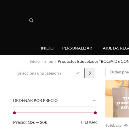
INICIO
PERSONALIZAR
TARJETAS REG
Inicio
Shop
Productos Etiquetados “BOLSA DE C
ORDENAR POR PRECIO
Precio:
—
FILTRAR
10€
20€
Totebags