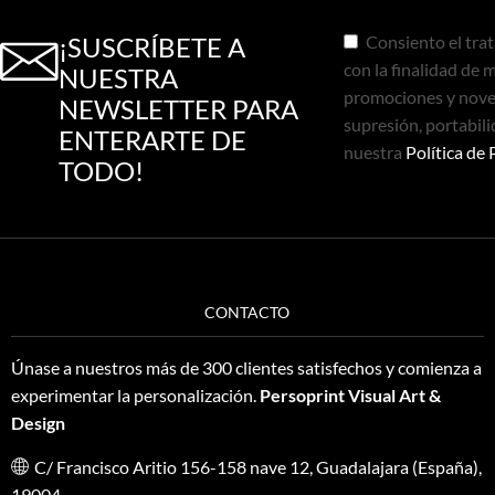
Consiento el tra
¡SUSCRÍBETE A
con la finalidad de 
NUESTRA
promociones y noved
NEWSLETTER PARA
supresión, portabili
ENTERARTE DE
nuestra
Política de 
TODO!
Alternative:
CONTACTO
Únase a nuestros más de 300 clientes satisfechos y comienza a
experimentar la personalización.
Persoprint Visual Art &
Design
C/ Francisco Aritio 156-158 nave 12, Guadalajara (España),
19004