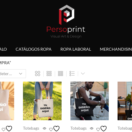
ALO
CATÁLOGOS ROPA
ROPA LABORAL
MERCHANDISI
OMPRA”
Totebags
Totebags
Totebag