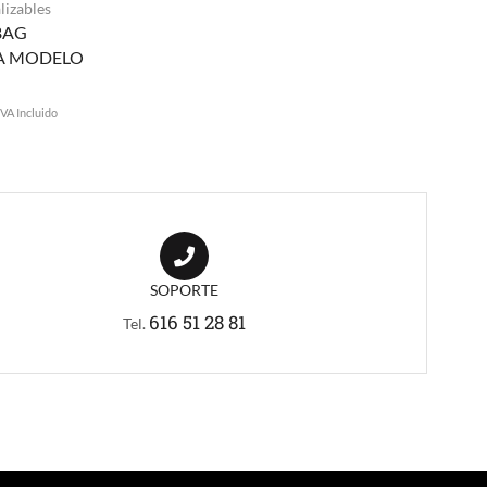
lizables
BAG
A MODELO
IVA Incluido
SOPORTE
616 51 28 81
Tel.